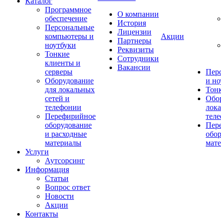
Каталог
Программное
О компании
обеспечение
История
Персональные
Лицензии
компьютеры и
Акции
Партнеры
ноутбуки
Реквизиты
Тонкие
Сотрудники
клиенты и
Вакансии
серверы
Пер
Оборудование
и но
для локальных
Тонк
сетей и
Обо
телефонии
лока
Перефирийное
тел
оборудование
Пер
и расходные
обор
материалы
мат
Услуги
Аутсорсинг
Информация
Статьи
Вопрос ответ
Новости
Акции
Контакты